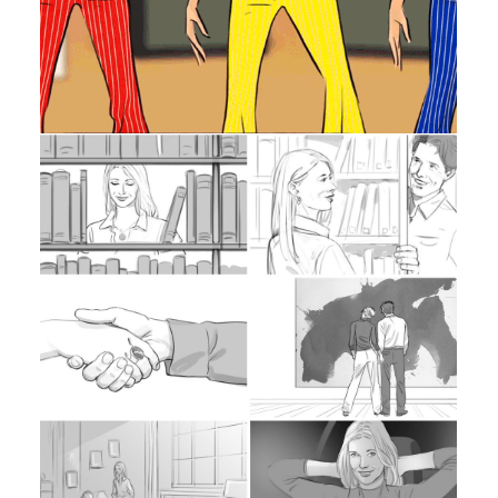
Estadísticas
Para que
podamos
mejorar la
funcionalidad
y estructura
de la web, en
base a cómo
se usa la
web. So that
we can
improve the
functionality
and structure
of the
website,
based on
how the
website is
used.
Experiencia
Para que
nuestra web
funcione lo
mejor posible
durante tu
visita. Si
rechaza estas