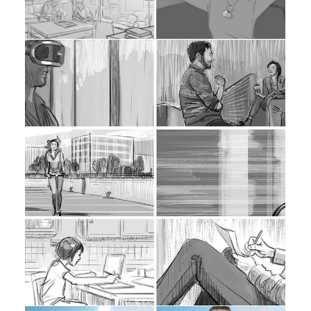
cookies,
algunas
funcionalidades
desaparecerán
de la web. To
make our
website work
as well as
possible during
your visit. If
you reject
these cookies,
some
functionalities
will disappear
from the
website.
Marketing
Al compartir tus
intereses y
comportamiento
mientras visitas
nuestro sitio,
aumentas la
posibilidad de
ver contenido y
ofertas
personalizados.