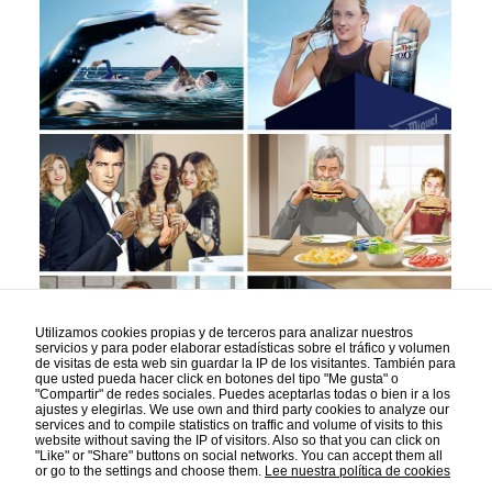
By sharing your
interests and
behavior while
visiting our site,
you increase
the likelihood of
seeing
personalized
content and
offers.
Utilizamos cookies propias y de terceros para analizar nuestros
servicios y para poder elaborar estadísticas sobre el tráfico y volumen
de visitas de esta web sin guardar la IP de los visitantes. También para
que usted pueda hacer click en botones del tipo "Me gusta" o
"Compartir" de redes sociales. Puedes aceptarlas todas o bien ir a los
ajustes y elegirlas. We use own and third party cookies to analyze our
services and to compile statistics on traffic and volume of visits to this
website without saving the IP of visitors. Also so that you can click on
"Like" or "Share" buttons on social networks. You can accept them all
or go to the settings and choose them.
Lee nuestra política de cookies