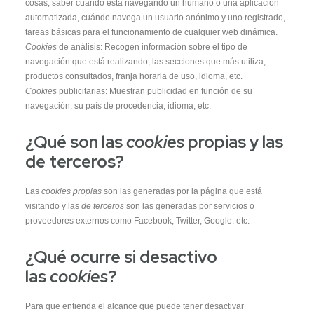
cosas, saber cuándo está navegando un humano o una aplicación
automatizada, cuándo navega un usuario anónimo y uno registrado,
tareas básicas para el funcionamiento de cualquier web dinámica.
Estadísticas
Cookies
de análisis: Recogen información sobre el tipo de
Para que
podamos
navegación que está realizando, las secciones que más utiliza,
mejorar la
productos consultados, franja horaria de uso, idioma, etc.
funcionalidad
y estructura
Cookies
publicitarias: Muestran publicidad en función de su
de la web, en
navegación, su país de procedencia, idioma, etc.
base a cómo
se usa la
web. So that
¿Qué son las
cookies
propias y las
we can
improve the
de terceros?
functionality
and structure
of the
website,
Las
cookies propias
son las generadas por la página que está
based on
visitando y las
de terceros
son las generadas por servicios o
how the
website is
proveedores externos como Facebook, Twitter, Google, etc.
used.
¿Qué ocurre si desactivo
las
cookies
?
Experiencia
Para que
nuestra web
funcione lo
Para que entienda el alcance que puede tener desactivar
mejor posible