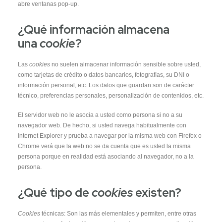
abre ventanas pop-up.
¿Qué información almacena
una
cookie
?
Las
cookies
no suelen almacenar información sensible sobre usted,
como tarjetas de crédito o datos bancarios, fotografías, su DNI o
información personal, etc. Los datos que guardan son de carácter
técnico, preferencias personales, personalización de contenidos, etc.
Necesarias
El servidor web no le asocia a usted como persona si no a su
Estas
cookies no
navegador web. De hecho, si usted navega habitualmente con
son
Internet Explorer y prueba a navegar por la misma web con Firefox o
opcionales.
Son
Chrome verá que la web no se da cuenta que es usted la misma
necesarias
persona porque en realidad está asociando al navegador, no a la
para que
funcione la
persona.
web. These
cookies are
not optional.
¿Qué tipo de
cookies
existen?
They are
necessary
for the
website to
Cookies
técnicas: Son las más elementales y permiten, entre otras
function.