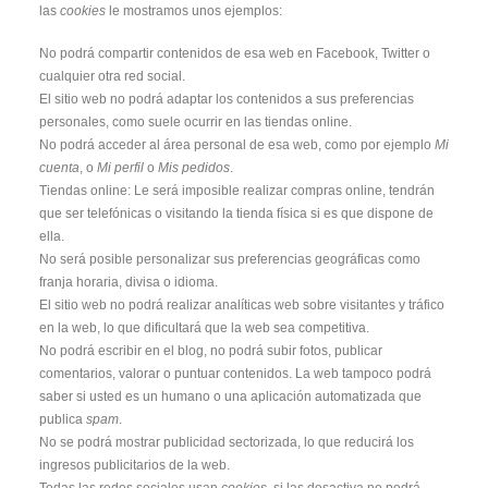
durante tu
las
cookies
le mostramos unos ejemplos:
visita. Si
rechaza estas
No podrá compartir contenidos de esa web en Facebook, Twitter o
cookies,
algunas
cualquier otra red social.
funcionalidades
El sitio web no podrá adaptar los contenidos a sus preferencias
desaparecerán
de la web. To
personales, como suele ocurrir en las tiendas online.
make our
No podrá acceder al área personal de esa web, como por ejemplo
Mi
website work
as well as
cuenta
, o
Mi perfil
o
Mis pedidos
.
possible during
Tiendas online: Le será imposible realizar compras online, tendrán
your visit. If
you reject
que ser telefónicas o visitando la tienda física si es que dispone de
these cookies,
ella.
some
functionalities
No será posible personalizar sus preferencias geográficas como
will disappear
franja horaria, divisa o idioma.
from the
website.
El sitio web no podrá realizar analíticas web sobre visitantes y tráfico
en la web, lo que dificultará que la web sea competitiva.
No podrá escribir en el blog, no podrá subir fotos, publicar
Marketing
comentarios, valorar o puntuar contenidos. La web tampoco podrá
Al compartir tus
saber si usted es un humano o una aplicación automatizada que
intereses y
comportamiento
publica
spam
.
mientras visitas
No se podrá mostrar publicidad sectorizada, lo que reducirá los
nuestro sitio,
aumentas la
ingresos publicitarios de la web.
posibilidad de