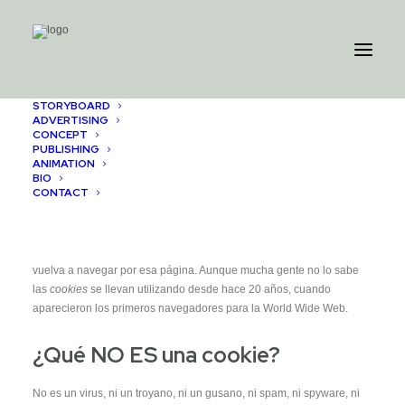
STORYBOARD
ADVERTISING
CONCEPT
PUBLISHING
ANIMATION
¿Qué es una cookie?
BIO
CONTACT
Una
cookie
es un fichero de texto
inofensivo
que se almacena en su
navegador cuando visita casi cualquier página web. La utilidad de
la
cookie
es que la web sea capaz de recordar su visita cuando
vuelva a navegar por esa página. Aunque mucha gente no lo sabe
las
cookies
se llevan utilizando desde hace 20 años, cuando
aparecieron los primeros navegadores para la World Wide Web.
¿Qué NO ES una cookie?
No es un virus, ni un troyano, ni un gusano, ni spam, ni spyware, ni