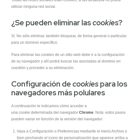
Todas las redes sociales usan
cookies
, si las desactiva no podrá
ver contenido y
ofertas
utilizar ninguna red social.
personalizados.
By sharing your
interests and
¿Se pueden eliminar las
cookies
?
behavior while
visiting our site,
you increase
the likelihood of
Sí. No sólo eliminar, también bloquear, de forma general o particular
seeing
para un dominio específico.
personalized
content and
offers.
Para eliminar las
cookies
de un sitio web debe ir a la configuración
de su navegador y allí podrá buscar las asociadas al dominio en
cuestión y proceder a su eliminación.
Configuración de
cookies
para los
navegadores más polulares
A continuación le indicamos cómo acceder a
una
cookie
determinada del navegador
Chrome
. Nota: estos pasos
pueden variar en función de la versión del navegador:
Vaya a Configuración o Preferencias mediante el menú Archivo o
bien pinchando el icono de personalización que aparece arriba a