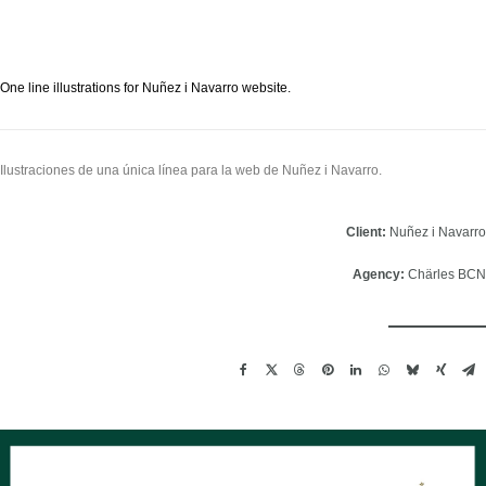
Estadísticas
Para que
podamos
mejorar la
funcionalidad
One line illustrations for Nuñez i Navarro website.
y estructura
de la web, en
base a cómo
se usa la
web. So that
Ilustraciones de una única línea para la web de Nuñez i Navarro.
we can
improve the
functionality
and structure
Client:
Nuñez i Navarro
of the
website,
based on
Agency:
Chärles BCN
how the
website is
used.
Experiencia
Para que
nuestra web
funcione lo
mejor posible
durante tu
visita. Si
rechaza estas