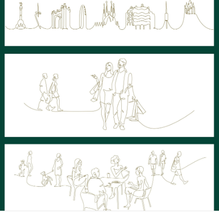
cookies,
algunas
funcionalidades
desaparecerán
de la web. To
make our
website work
as well as
possible during
your visit. If
you reject
these cookies,
some
functionalities
will disappear
from the
website.
Marketing
Al compartir tus
intereses y
comportamiento
mientras visitas
nuestro sitio,
aumentas la
posibilidad de
ver contenido y
ofertas
personalizados.