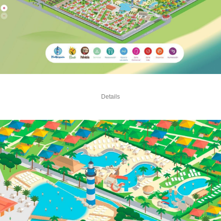
cookies,
algunas
funcionalidades
desaparecerán
de la web. To
make our
website work
as well as
possible during
your visit. If
you reject
these cookies,
some
functionalities
Details
will disappear
from the
website.
Marketing
Al compartir tus
intereses y
comportamiento
mientras visitas
nuestro sitio,
aumentas la
posibilidad de
ver contenido y
ofertas
personalizados.