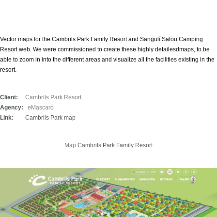
Estadísticas
Para que
podamos
mejorar la
funcionalidad
Vector maps for the
Cambrils Park Family Resort
and
Sangulí Salou Camping
y estructura
Resort
web. We were commissioned to create these highly detailesdmaps, to be
de la web, en
base a cómo
able to zoom in into the different areas and visualize all the facilities existing in the
se usa la
resort.
web. So that
we can
improve the
functionality
Client:
Cambrils Park Resort
and structure
of the
Agency:
eMascaró
website,
Link:
Cambrils Park map
based on
how the
website is
used.
Map
Cambrils Park Family Resort
Experiencia
Para que
nuestra web
funcione lo
mejor posible
durante tu
visita. Si
rechaza estas