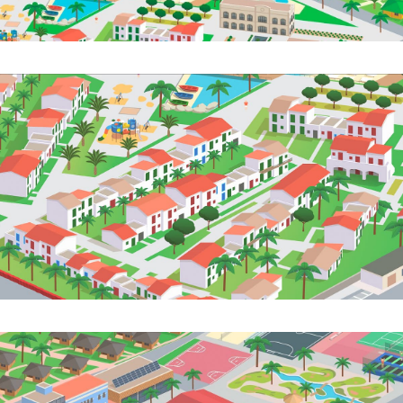
By sharing your
interests and
behavior while
visiting our site,
you increase
the likelihood of
seeing
personalized
content and
offers.